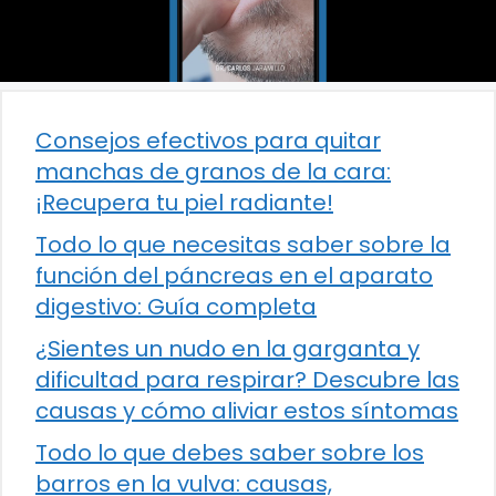
Consejos efectivos para quitar
manchas de granos de la cara:
¡Recupera tu piel radiante!
Todo lo que necesitas saber sobre la
función del páncreas en el aparato
digestivo: Guía completa
¿Sientes un nudo en la garganta y
dificultad para respirar? Descubre las
causas y cómo aliviar estos síntomas
Todo lo que debes saber sobre los
barros en la vulva: causas,