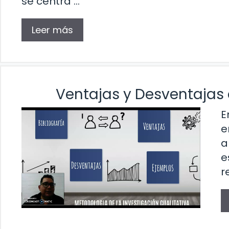
se centra …
Leer más
Ventajas y Desventajas 
E
e
a
e
r