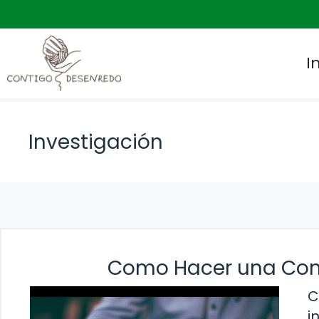
Saltar
al
contenido
I
Investigación
Como Hacer una Conc
C
i