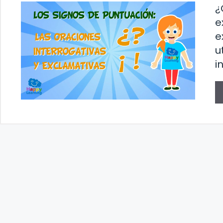
¿
e
e
u
i