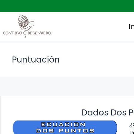
Saltar
al
contenido
I
Puntuación
Dados Dos P
¿
P