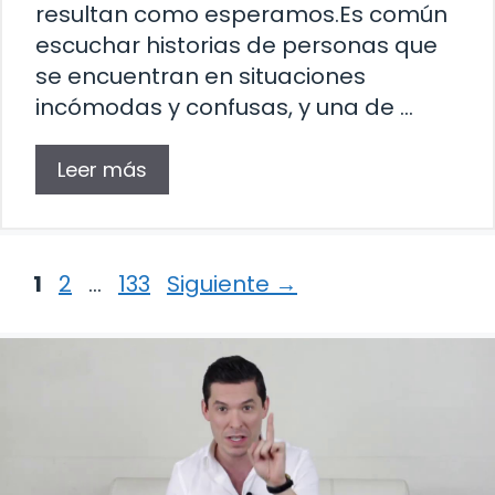
resultan como esperamos.Es común
escuchar historias de personas que
se encuentran en situaciones
incómodas y confusas, y una de …
Leer más
Página
Página
Página
1
2
…
133
Siguiente
→