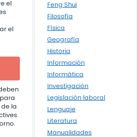
e el
Feng Shui
es
Filosofía
Física
ar el
Geografía
Historia
Información
Informática
Investigación
 deben
Legislación laboral
 para
 de la
Lenguaje
ctives
Literatura
orno.
Manualidades