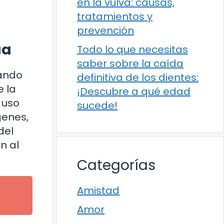
en la vulva: causas,
tratamientos y
prevención
ua
Todo lo que necesitas
saber sobre la caída
zando
definitiva de los dientes:
 la
¡Descubre a qué edad
 uso
sucede!
genes,
del
n al
Categorías
Amistad
Amor