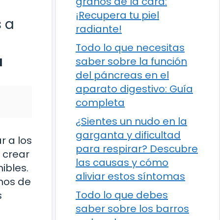
granos de la cara:
¡Recupera tu piel
 a
radiante!
Todo lo que necesitas
a
saber sobre la función
del páncreas en el
aparato digestivo: Guía
completa
¿Sientes un nudo en la
garganta y dificultad
r a los
para respirar? Descubre
 crear
las causas y cómo
ibles.
aliviar estos síntomas
rnos de
Todo lo que debes
s
saber sobre los barros