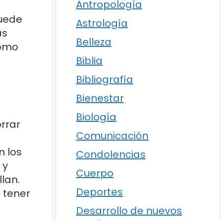
Antropología
puede
Astrología
as
Belleza
como
Biblia
Bibliografía
Bienestar
Biología
rrar
Comunicación
n los
Condolencias
 y
Cuerpo
llan.
Deportes
 tener
Desarrollo de nuevos