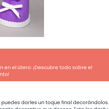
n el útero: ¡Descubre todo sobre el
nto!
puedes darles un toque final decorándolos. U