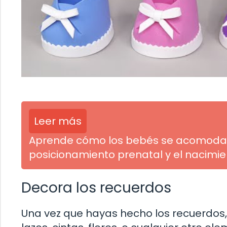
Leer más
Aprende cómo los bebés se acomodan e
posicionamiento prenatal y el nacimie
Decora los recuerdos
Una vez que hayas hecho los recuerdos, 