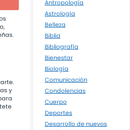
Antropología
Astrología
los
Belleza
o,
eñas.
Biblia
Bibliografía
Bienestar
Biología
Comunicación
arte.
as y
Condolencias
 para
Cuerpo
rtete
Deportes
Desarrollo de nuevos