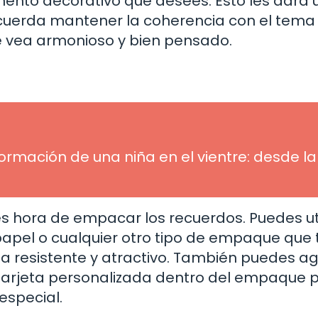
lemento decorativo que desees. Esto les dará 
cuerda mantener la coherencia con el tema 
e vea armonioso y bien pensado.
ormación de una niña en el vientre: desde la
s hora de empacar los recuerdos. Puedes uti
 papel o cualquier otro tipo de empaque que 
a resistente y atractivo. También puedes a
tarjeta personalizada dentro del empaque 
especial.