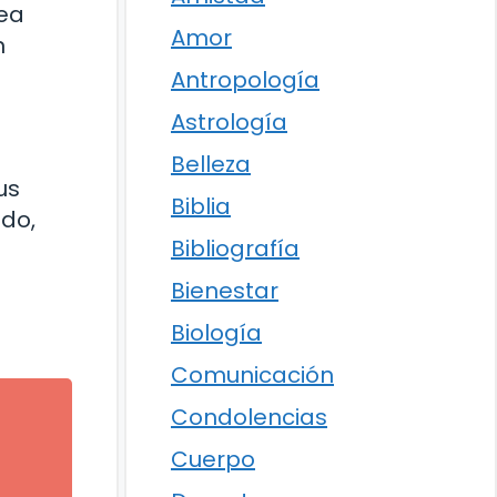
sea
Amor
n
Antropología
Astrología
Belleza
us
Biblia
ado,
Bibliografía
Bienestar
Biología
Comunicación
Condolencias
Cuerpo