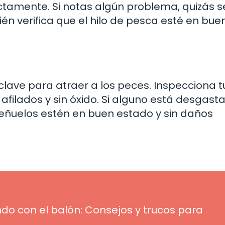
ectamente. Si notas algún problema, quizás 
ién verifica que el hilo de pesca esté en bue
lave para atraer a los peces. Inspecciona t
filados y sin óxido. Si alguno está desgast
señuelos estén en buen estado y sin daños
do con el balón: Consejos y trucos para