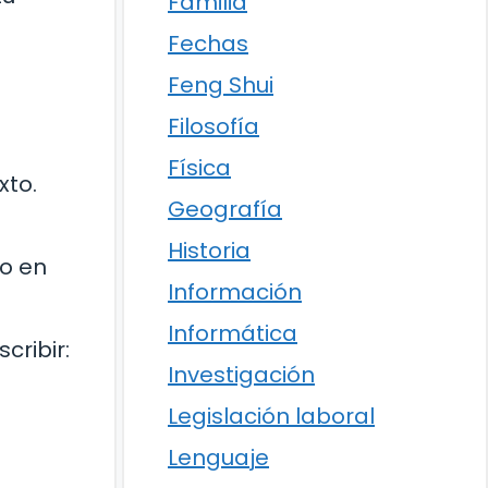
Familia
Fechas
Feng Shui
Filosofía
Física
xto.
Geografía
Historia
do en
Información
Informática
cribir:
Investigación
Legislación laboral
Lenguaje