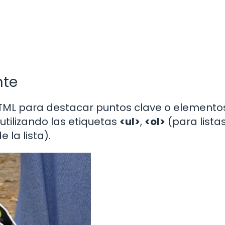
nte
 HTML para destacar puntos clave o elemento
utilizando las etiquetas
<ul>
,
<ol>
(para lista
 la lista).