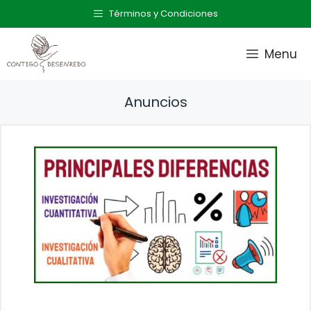
Saltar
Términos y Condiciones
al
contenido
Menu
Anuncios