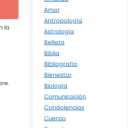
Amor
Antropología
n la
Astrología
Belleza
Biblia
Bibliografía
Bienestar
bre.
Biología
Comunicación
Condolencias
Cuerpo