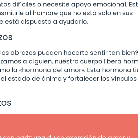
s difíciles o necesite apoyo emocional. Es
smitirle al hombre que no está solo en sus
 está dispuesto a ayudarlo.
zos
los abrazos pueden hacerte sentir tan bien?
azamos a alguien, nuestro cuerpo libera ho
omo la «hormona del amor». Esta hormona ti
el estado de ánimo y fortalecer los vínculos
zos
iz con nariz: una dulce expresión de amor y