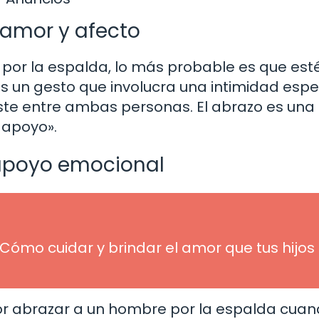
 amor y afecto
or la espalda, lo más probable es que est
Es un gesto que involucra una intimidad espe
iste entre ambas personas. El abrazo es una
e apoyo».
apoyo emocional
ómo cuidar y brindar el amor que tus hijos
or abrazar a un hombre por la espalda cua