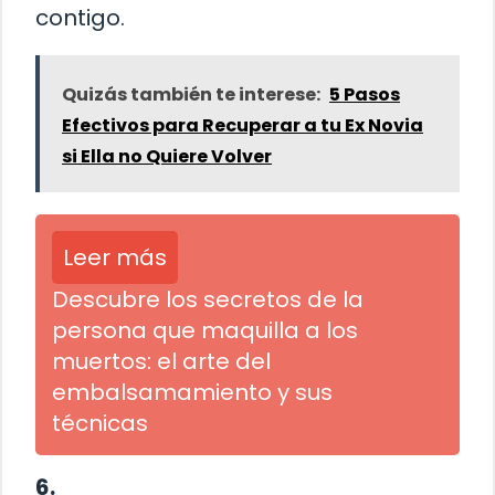
contigo.
Quizás también te interese:
5 Pasos
Efectivos para Recuperar a tu Ex Novia
si Ella no Quiere Volver
Leer más
Descubre los secretos de la
persona que maquilla a los
muertos: el arte del
embalsamamiento y sus
técnicas
6.