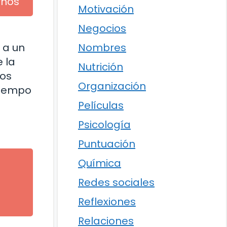
rnos
Motivación
Negocios
Nombres
 a un
 la
Nutrición
los
Organización
 tiempo
Películas
Psicología
Puntuación
Química
Redes sociales
l
Reflexiones
Relaciones