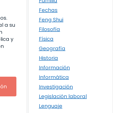
Familia
Fechas
os.
Feng Shui
l a su
Filosofía
n
Física
lica y
on
Geografía
Historia
Información
Informática
ión
Investigación
Legislación laboral
Lenguaje