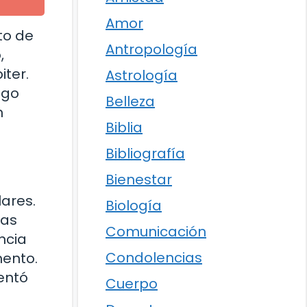
Amor
to de
Antropología
,
iter.
Astrología
zgo
Belleza
n
Biblia
Bibliografía
Bienestar
lares.
Biología
has
Comunicación
ncia
Condolencias
mento.
sentó
Cuerpo