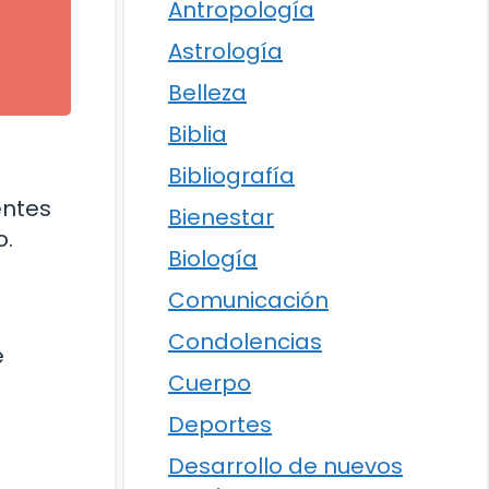
Antropología
Astrología
Belleza
Biblia
Bibliografía
entes
Bienestar
o.
Biología
Comunicación
Condolencias
e
Cuerpo
Deportes
Desarrollo de nuevos