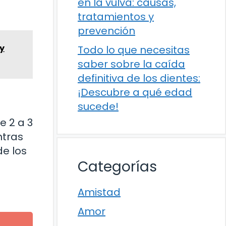
en la vulva: causas,
tratamientos y
prevención
 y
Todo lo que necesitas
saber sobre la caída
definitiva de los dientes:
¡Descubre a qué edad
sucede!
e 2 a 3
ntras
de los
Categorías
Amistad
Amor