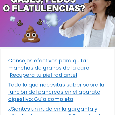
Consejos efectivos para quitar
manchas de granos de la cara:
¡Recupera tu piel radiante!
Todo lo que necesitas saber sobre la
función del páncreas en el aparato
digestivo: Guía completa
¿Sientes un nudo en la garganta y