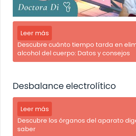
Leer más
Descubre cuánto tiempo tarda en elim
alcohol del cuerpo: Datos y consejos
Desbalance electrolítico
Leer más
Descubre los órganos del aparato diges
saber