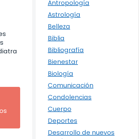
Antropología
Astrología
Belleza
es
Biblia
es
Bibliografía
diatra
Bienestar
Biología
Comunicación
Condolencias
Cuerpo
jos
Deportes
Desarrollo de nuevos