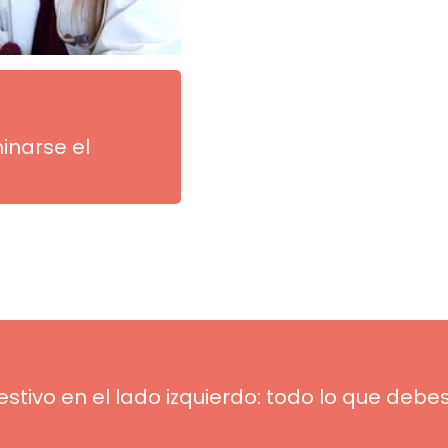
inarse el
tivo en el lado izquierdo: todo lo que debe