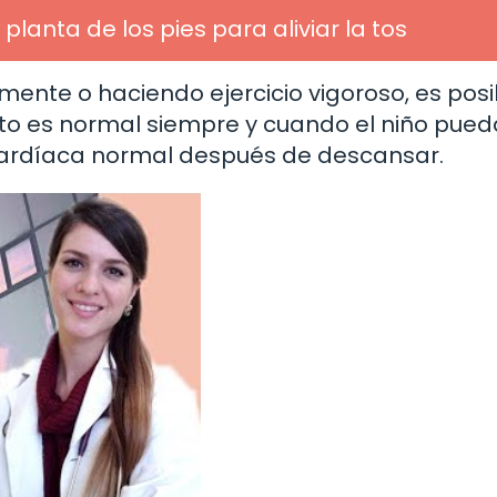
planta de los pies para aliviar la tos
mente o haciendo ejercicio vigoroso, es posi
to es normal siempre y cuando el niño pued
 cardíaca normal después de descansar.