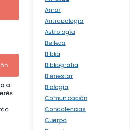
Amor
Antropología
Astrología
Belleza
Biblia
Bibliografía
ión
Bienestar
ña a
Biología
terés
Comunicación
Condolencias
rdo
Cuerpo