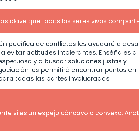
cas clave que todos los seres vivos compart
ón pacífica de conflictos les ayudará a desar
a evitar actitudes intolerantes. Enséñales a
spetuosa y a buscar soluciones justas y
egociación les permitirá encontrar puntos en
ara todas las partes involucradas.
te si es un espejo cóncavo o convexo: Anot