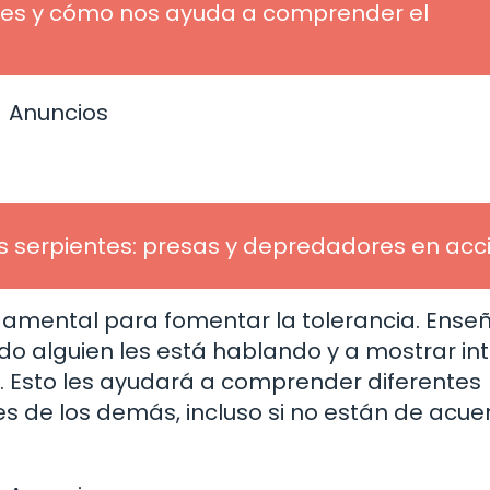
ué es y cómo nos ayuda a comprender el
Anuncios
s serpientes: presas y depredadores en acc
damental para fomentar la tolerancia. Ense
do alguien les está hablando y a mostrar in
ir. Esto les ayudará a comprender diferentes
nes de los demás, incluso si no están de acue