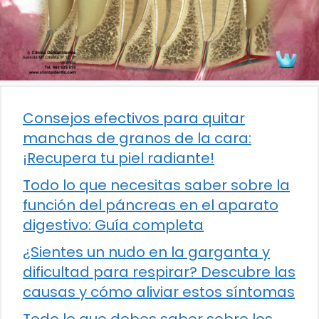
Consejos efectivos para quitar
manchas de granos de la cara:
¡Recupera tu piel radiante!
Todo lo que necesitas saber sobre la
función del páncreas en el aparato
digestivo: Guía completa
¿Sientes un nudo en la garganta y
dificultad para respirar? Descubre las
causas y cómo aliviar estos síntomas
Todo lo que debes saber sobre los