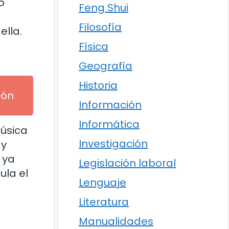
o
Feng Shui
Filosofía
ella.
Física
Geografía
Historia
ión
Información
Informática
música
Investigación
 y
 ya
Legislación laboral
ula el
Lenguaje
Literatura
Manualidades