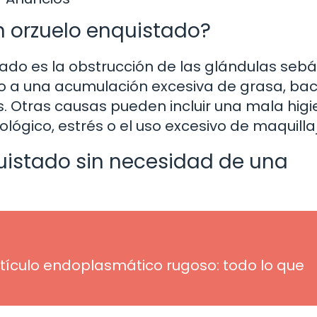
n orzuelo enquistado?
tado es la obstrucción de las glándulas seb
do a una acumulación excesiva de grasa, bac
os. Otras causas pueden incluir una mala hig
lógico, estrés o el uso excesivo de maquillaj
uistado sin necesidad de una
etículo endoplasmático rugoso: todo lo que