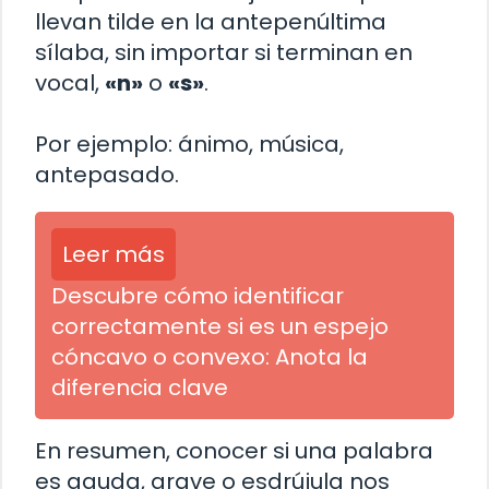
llevan tilde en la antepenúltima
sílaba, sin importar si terminan en
vocal,
«n»
o
«s»
.
Por ejemplo: ánimo, música,
antepasado.
Leer más
Descubre cómo identificar
correctamente si es un espejo
cóncavo o convexo: Anota la
diferencia clave
En resumen, conocer si una palabra
es aguda, grave o esdrújula nos