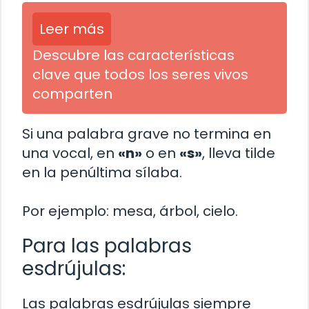
Leer más
Descubre las características
clave que todos los seres vivos
comparten
Si una palabra grave no termina en
una vocal, en
«n»
o en
«s»
, lleva tilde
en la penúltima sílaba.
Por ejemplo: mesa, árbol, cielo.
Para las palabras
esdrújulas:
Las palabras esdrújulas siempre