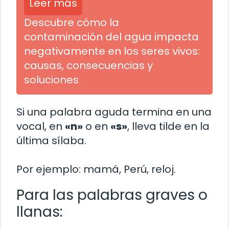
Leer más
Descubre cómo la
contaminación del agua impacta
negativamente en los seres vivos:
causas, consecuencias y
soluciones
Si una palabra aguda termina en una
vocal, en
«n»
o en
«s»
, lleva tilde en la
última sílaba.
Por ejemplo: mamá, Perú, reloj.
Para las palabras graves o
llanas: