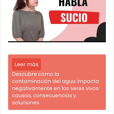
Leer más
Descubre cómo la
contaminación del agua impacta
negativamente en los seres vivos:
causas, consecuencias y
soluciones