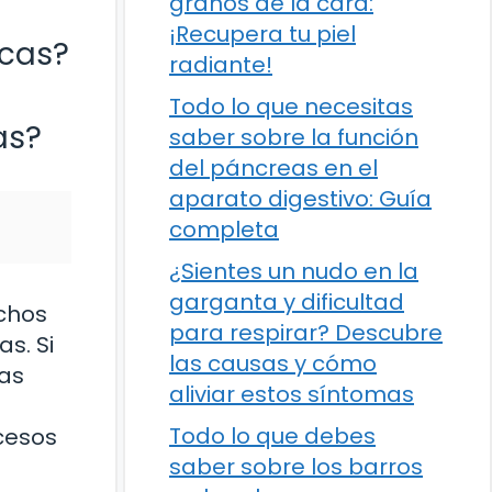
granos de la cara:
¡Recupera tu piel
ecas?
radiante!
Todo lo que necesitas
as?
saber sobre la función
del páncreas en el
aparato digestivo: Guía
completa
¿Sientes un nudo en la
garganta y dificultad
uchos
para respirar? Descubre
s. Si
las causas y cómo
has
aliviar estos síntomas
Todo lo que debes
cesos
saber sobre los barros