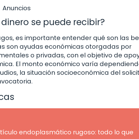
Anuncios
dinero se puede recibir?
pagos, es importante entender qué son las b
ecas son ayudas económicas otorgadas por
amentales o privadas, con el objetivo de apo
mica. El monto económico varía dependiend
tudios, la situación socioeconómica del solic
nvocatoria.
ecas
etículo endoplasmático rugoso: todo lo que