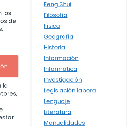
Feng Shui
 los
Filosofía
os del
Física
s.
Geografía
Historia
Información
ión
Informática
Investigación
 la
Legislación laboral
tores,
Lenguaje
e
Literatura
estar
Manualidades