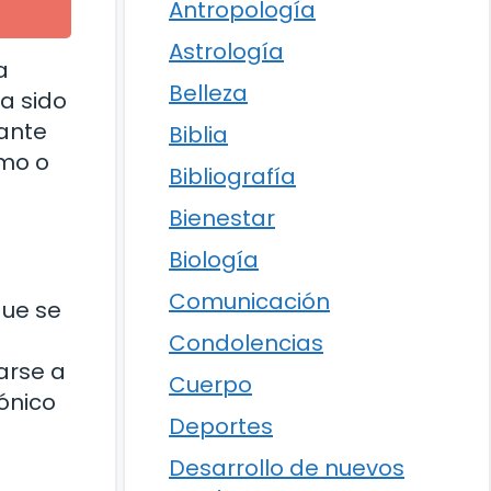
Antropología
Astrología
a
Belleza
a sido
tante
Biblia
smo o
Bibliografía
Bienestar
Biología
Comunicación
que se
Condolencias
arse a
Cuerpo
ónico
Deportes
Desarrollo de nuevos