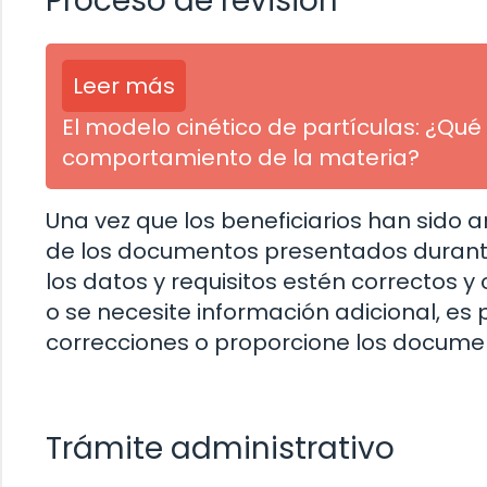
Proceso de revisión
Leer más
El modelo cinético de partículas: ¿Q
comportamiento de la materia?
Una vez que los beneficiarios han sido a
de los documentos presentados durante l
los datos y requisitos estén correctos 
o se necesite información adicional, es p
correcciones o proporcione los documen
Trámite administrativo