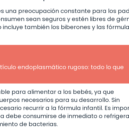
es una preocupación constante para los pad
onsumen sean seguros y estén libres de gé
to incluye también los biberones y las fórmul
etículo endoplasmático rugoso: todo lo que
le para alimentar a los bebés, ya que
uerpos necesarios para su desarrollo. Sin
ario recurrir a la fórmula infantil. Es impo
la debe consumirse de inmediato o refriger
iento de bacterias.