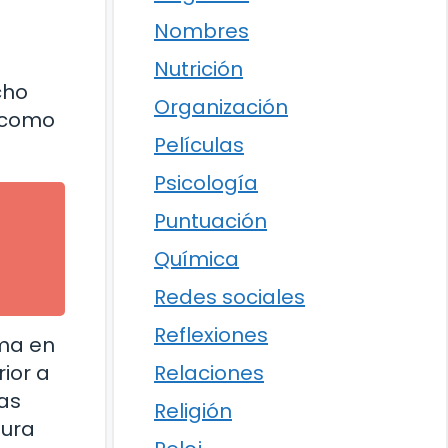
Nombres
Nutrición
cho
Organización
, como
Películas
Psicología
Puntuación
Química
Redes sociales
Reflexiones
uma en
ior a
Relaciones
las
Religión
tura