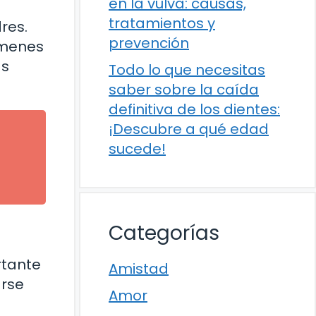
en la vulva: causas,
tratamientos y
res.
prevención
rmenes
as
Todo lo que necesitas
saber sobre la caída
definitiva de los dientes:
¡Descubre a qué edad
sucede!
Categorías
rtante
Amistad
arse
Amor