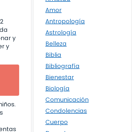
Amor
Antropología
12
ida
Astrología
nar y
Belleza
r y
Biblia
Bibliografía
Bienestar
Biología
Comunicación
niños.
Condolencias
s
Cuerpo
ientas