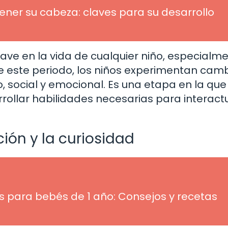
er su cabeza: claves para su desarrollo
lave en la vida de cualquier niño, especialm
te este periodo, los niños experimentan cam
o, social y emocional. Es una etapa en la que
rrollar habilidades necesarias para interact
ión y la curiosidad
 para bebés de 1 año: Consejos y recetas