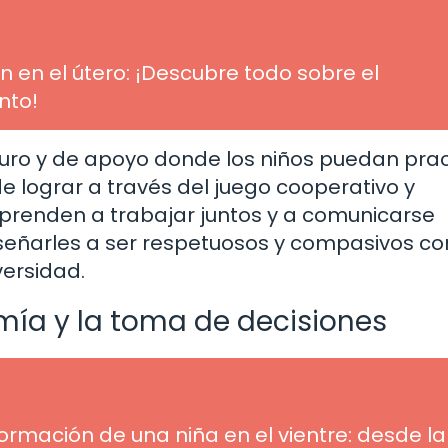
n el útero: ¡Descubre todo sobre el
nto!
uro y de apoyo donde los niños puedan prac
e lograr a través del juego cooperativo y
aprenden a trabajar juntos y a comunicarse
eñarles a ser respetuosos y compasivos co
versidad.
mía y la toma de decisiones
ormación de una niña en el vientre: desde la