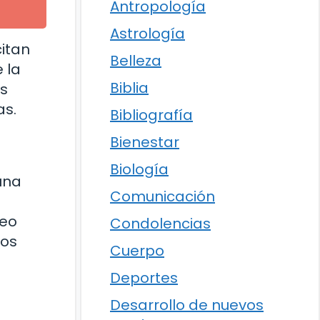
Antropología
Astrología
citan
Belleza
 la
Biblia
as
as.
Bibliografía
Bienestar
Biología
una
Comunicación
leo
Condolencias
tos
Cuerpo
Deportes
Desarrollo de nuevos