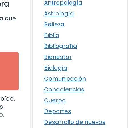
era
Antropología
Astrología
ia que
Belleza
Biblia
Bibliografía
Bienestar
Biología
Comunicación
Condolencias
oído,
Cuerpo
s
Deportes
o.
Desarrollo de nuevos