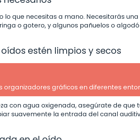
o lo que necesitas a mano. Necesitarás una
eringa o gotero, y algunos pañuelos o algod
 oídos estén limpios y secos
os organizadores gráficos en diferentes ento
eza con agua oxigenada, asegúrate de que t
piar suavemente la entrada del canal auditi
nada en el oído