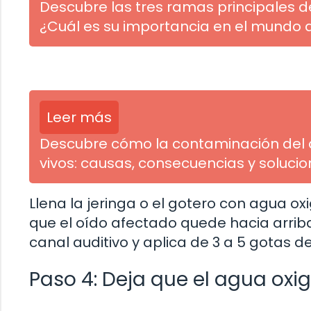
Descubre las tres ramas principales d
¿Cuál es su importancia en el mundo 
Leer más
Descubre cómo la contaminación del 
vivos: causas, consecuencias y soluci
Llena la jeringa o el gotero con agua ox
que el oído afectado quede hacia arriba.
canal auditivo y aplica de 3 a 5 gotas 
Paso 4: Deja que el agua ox