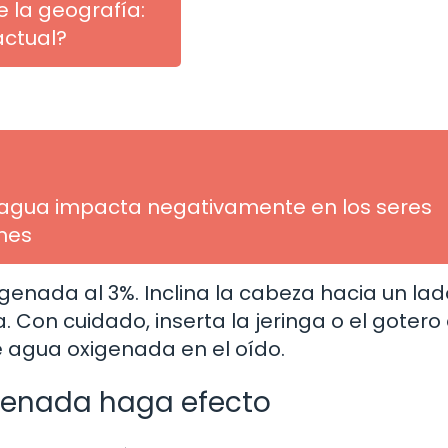
e la geografía:
actual?
agua impacta negativamente en los seres
ones
igenada al 3%. Inclina la cabeza hacia un la
 Con cuidado, inserta la jeringa o el gotero 
de agua oxigenada en el oído.
igenada haga efecto