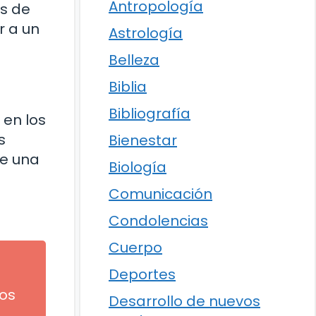
Antropología
és de
r a un
Astrología
Belleza
Biblia
Bibliografía
 en los
s
Bienestar
de una
Biología
Comunicación
Condolencias
Cuerpo
Deportes
jos
Desarrollo de nuevos