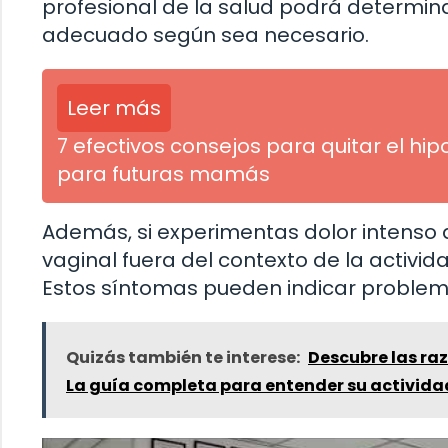
profesional de la salud podrá determin
adecuado según sea necesario.
Leer más
7 efectivos consejos para quitar el hip
para futuras mamás
Además, si experimentas dolor intenso 
vaginal fuera del contexto de la activi
Estos síntomas pueden indicar problem
Quizás también te interese:
Descubre las raz
La guía completa para entender su activida