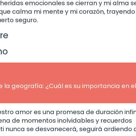
heridas emocionales se cierran y mi alma s
ue calma mi mente y mi corazón, trayendo
uerto seguro.
re
no
 la geografía: ¿Cuál es su importancia en e
estro amor es una promesa de duración infin
llena de momentos inolvidables y recuerdos
 ti nunca se desvanecerá, seguirá ardiendo