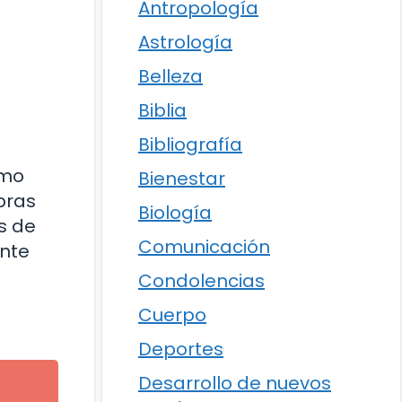
Antropología
Astrología
Belleza
Biblia
Bibliografía
omo
Bienestar
bras
Biología
s de
Comunicación
ente
Condolencias
Cuerpo
Deportes
Desarrollo de nuevos