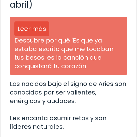
abril)
Leer más
Descubre por qué 'Es que ya
estaba escrito que me tocaban
tus besos' es la canción que
conquistará tu corazón
Los nacidos bajo el signo de Aries son
conocidos por ser valientes,
enérgicos y audaces.
Les encanta asumir retos y son
líderes naturales.