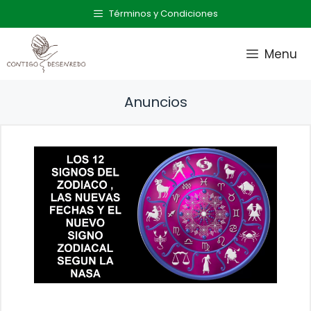
Saltar
Términos y Condiciones
al
contenido
Menu
Anuncios