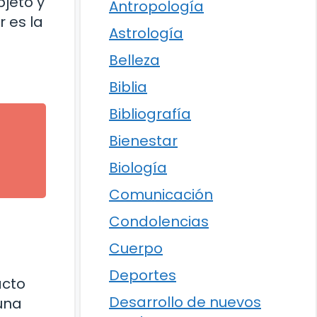
bjeto y
Antropología
 es la
Astrología
Belleza
Biblia
Bibliografía
Bienestar
Biología
Comunicación
Condolencias
Cuerpo
Deportes
acto
Desarrollo de nuevos
 una