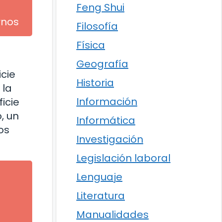
Feng Shui
rnos
Filosofía
Física
Geografía
icie
Historia
 la
Información
icie
, un
Informática
os
Investigación
Legislación laboral
Lenguaje
Literatura
l
Manualidades