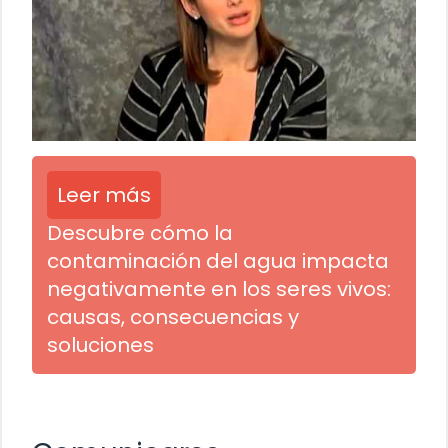
Leer más
Descubre cómo la
contaminación del agua impacta
negativamente en los seres vivos:
causas, consecuencias y
soluciones