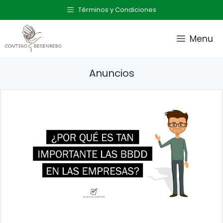
Saltar
Términos y Condiciones
al
contenido
Menu
Anuncios