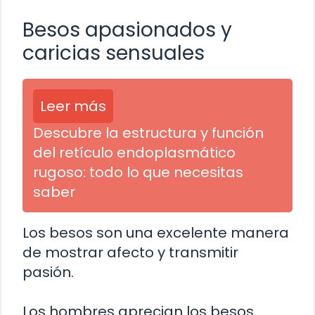
Besos apasionados y
caricias sensuales
Leer más
Descubre la estructura y función
del retículo endoplasmático
rugoso: todo lo que necesitas
saber
Los besos son una excelente manera
de mostrar afecto y transmitir
pasión.
Los hombres aprecian los besos