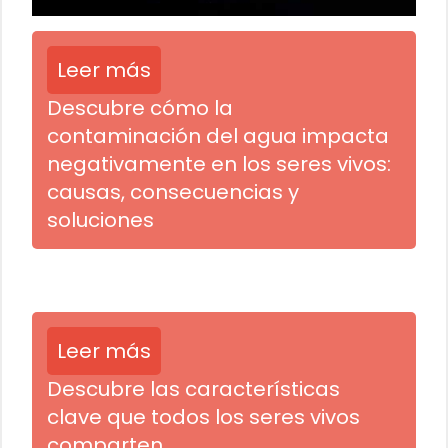
Leer más
Descubre cómo la
contaminación del agua impacta
negativamente en los seres vivos:
causas, consecuencias y
soluciones
Leer más
Descubre las características
clave que todos los seres vivos
comparten