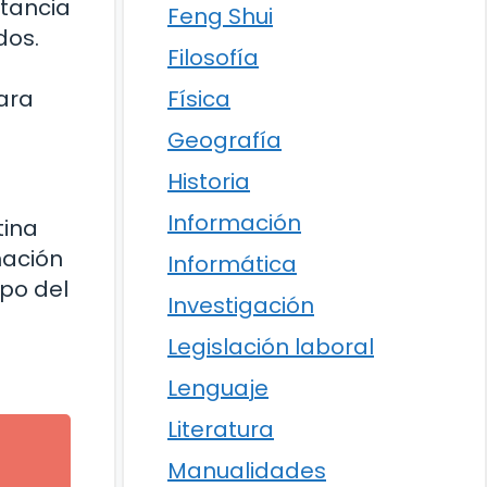
rtancia
Feng Shui
dos.
Filosofía
o
para
Física
Geografía
Historia
Información
tina
mación
Informática
po del
Investigación
Legislación laboral
Lenguaje
Literatura
Manualidades