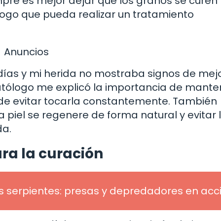
pre es mejor dejar que los granos se curen 
ogo que pueda realizar un tratamiento
Anuncios
ías y mi herida no mostraba signos de mejo
matólogo me explicó la importancia de mante
 de evitar tocarla constantemente. También
a piel se regenere de forma natural y evitar 
da.
ra la curación
s serpientes: presas y depredadores en acc