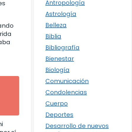
Antropología
es
Astrología
Belleza
eando
rida
Biblia
jaba
Bibliografía
Bienestar
Biología
Comunicación
Condolencias
Cuerpo
Deportes
i
Desarrollo de nuevos