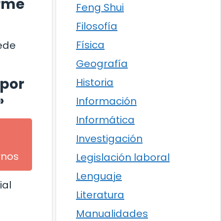
arme
Feng Shui
Filosofía
Física
uede
Geografía
 por
Historia
»
Información
Informática
Investigación
rnos
Legislación laboral
Lenguaje
ial
Literatura
Manualidades