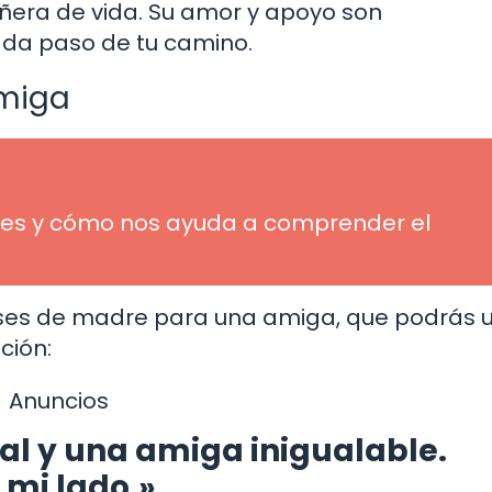
ñera de vida. Su amor y apoyo son
cada paso de tu camino.
amiga
ué es y cómo nos ayuda a comprender el
ases de madre para una amiga, que podrás ut
ción:
Anuncios
al y una amiga inigualable.
 mi lado.»