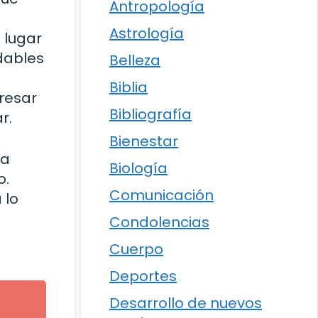
Antropología
Astrología
 lugar
udables
Belleza
Biblia
resar
Bibliografía
r.
Bienestar
na
Biología
o.
Comunicación
 lo
Condolencias
Cuerpo
Deportes
Desarrollo de nuevos