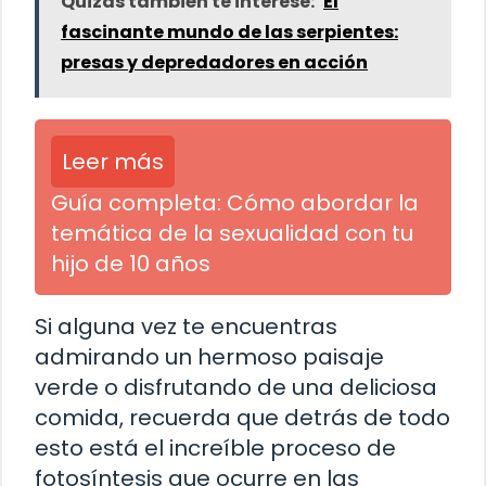
Quizás también te interese:
El
fascinante mundo de las serpientes:
presas y depredadores en acción
Leer más
Guía completa: Cómo abordar la
temática de la sexualidad con tu
hijo de 10 años
Si alguna vez te encuentras
admirando un hermoso paisaje
verde o disfrutando de una deliciosa
comida, recuerda que detrás de todo
esto está el increíble proceso de
fotosíntesis que ocurre en las