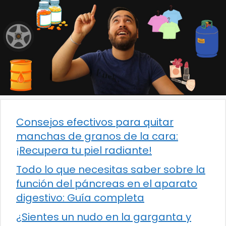
Consejos efectivos para quitar
manchas de granos de la cara:
¡Recupera tu piel radiante!
Todo lo que necesitas saber sobre la
función del páncreas en el aparato
digestivo: Guía completa
¿Sientes un nudo en la garganta y