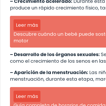
– Crecimiento acelerado:
Durante esta 
produce un rápido crecimiento físico, t
Leer más
Descubre cuándo un bebé puede sosten
motor
– Desarrollo de los órganos sexuales:
Se
como el crecimiento de los senos en las 
– Aparición de la menstruación:
Las niñ
menstruación, durante esta etapa, marca
Leer más
Guía completa de horarios de comidas