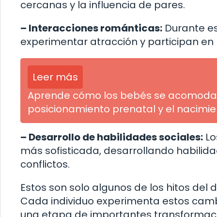
cercanas y la influencia de pares.
– Interacciones románticas:
Durante e
experimentar atracción y participan en
Leer más
Aprende cómo los bebés se acomodan e
posicionamiento prenatal y el nacimie
– Desarrollo de habilidades sociales:
Lo
más sofisticada, desarrollando habilid
conflictos.
Estos son solo algunos de los hitos del 
Cada individuo experimenta estos camb
una etapa de importantes transformaci