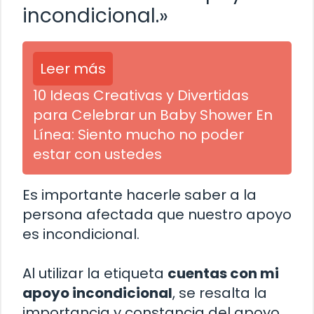
incondicional.»
Leer más
10 Ideas Creativas y Divertidas
para Celebrar un Baby Shower En
Línea: Siento mucho no poder
estar con ustedes
Es importante hacerle saber a la
persona afectada que nuestro apoyo
es incondicional.
Al utilizar la etiqueta
cuentas con mi
apoyo incondicional
, se resalta la
importancia y constancia del apoyo