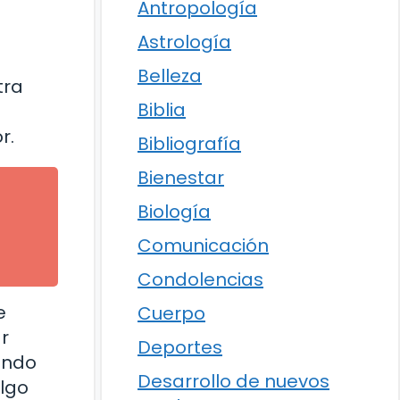
Antropología
Astrología
Belleza
tra
Biblia
r.
Bibliografía
Bienestar
Biología
Comunicación
Condolencias
e
Cuerpo
r
Deportes
ando
Desarrollo de nuevos
lgo