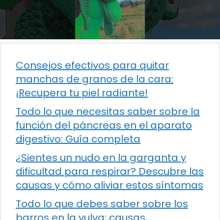
Consejos efectivos para quitar
manchas de granos de la cara:
¡Recupera tu piel radiante!
Todo lo que necesitas saber sobre la
función del páncreas en el aparato
digestivo: Guía completa
¿Sientes un nudo en la garganta y
dificultad para respirar? Descubre las
causas y cómo aliviar estos síntomas
Todo lo que debes saber sobre los
barros en la vulva: causas,