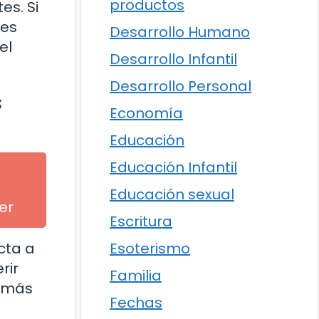
productos
es. Si
 es
Desarrollo Humano
el
Desarrollo Infantil
Desarrollo Personal
s
Economía
Educación
Educación Infantil
Educación sexual
er
Escritura
cta a
Esoterismo
rir
Familia
s más
Fechas