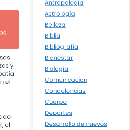
Antropología
Astrología
Belleza
jos
Biblia
Bibliografía
usas
Bienestar
zos y
Biología
patía
Comunicación
n el
Condolencias
Cuerpo
Deportes
sado
Desarrollo de nuevos
, el