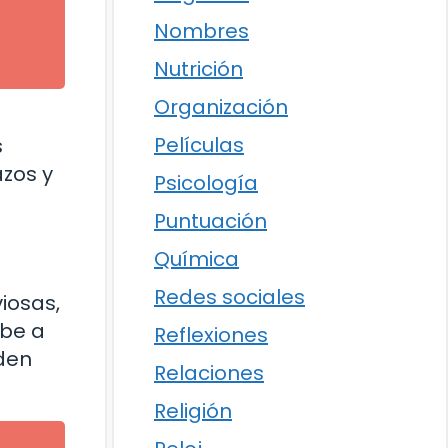
Nombres
Nutrición
Organización
Películas
s
azos y
Psicología
Puntuación
Química
Redes sociales
iosas,
ebe a
Reflexiones
eden
Relaciones
Religión