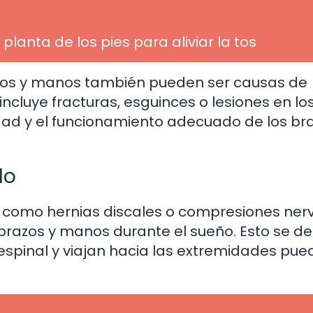
planta de los pies para aliviar la tos
azos y manos también pueden ser causas de
ncluye fracturas, esguinces o lesiones en lo
idad y el funcionamiento adecuado de los br
lo
 como hernias discales o compresiones nerv
razos y manos durante el sueño. Esto se d
 espinal y viajan hacia las extremidades pu