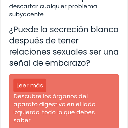
descartar cualquier problema
subyacente.
¿Puede la secreción blanca
después de tener
relaciones sexuales ser una
señal de embarazo?
Leer más
Descubre los órganos del
aparato digestivo en el lado
izquierdo: todo lo que debes
saber