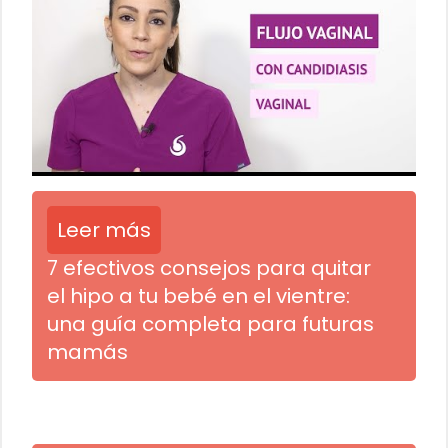
Leer más
7 efectivos consejos para quitar
el hipo a tu bebé en el vientre:
una guía completa para futuras
mamás