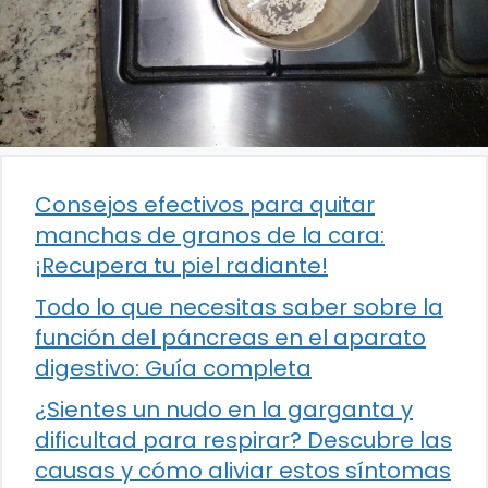
Consejos efectivos para quitar
manchas de granos de la cara:
¡Recupera tu piel radiante!
Todo lo que necesitas saber sobre la
función del páncreas en el aparato
digestivo: Guía completa
¿Sientes un nudo en la garganta y
dificultad para respirar? Descubre las
causas y cómo aliviar estos síntomas