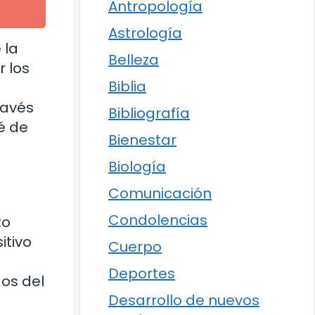
Antropología
Astrología
 la
Belleza
r los
Biblia
ravés
Bibliografía
é de
Bienestar
Biología
Comunicación
Condolencias
to
itivo
Cuerpo
Deportes
dos del
Desarrollo de nuevos