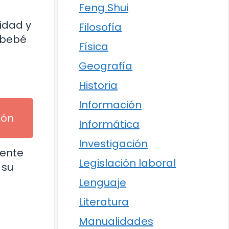
Feng Shui
idad y
Filosofía
l bebé
Física
Geografía
Historia
Información
ión
Informática
Investigación
mente
Legislación laboral
 su
Lenguaje
Literatura
Manualidades