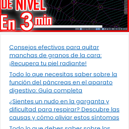
Consejos efectivos para quitar
manchas de granos de la cara:
¡Recupera tu piel radiante!
Todo lo que necesitas saber sobre la
función del páncreas en el aparato
digestivo: Guía completa
¿Sientes un nudo en la garganta y
dificultad para respirar? Descubre las
causas y cómo aliviar estos síntomas
Todo lo que debes saber sobre los