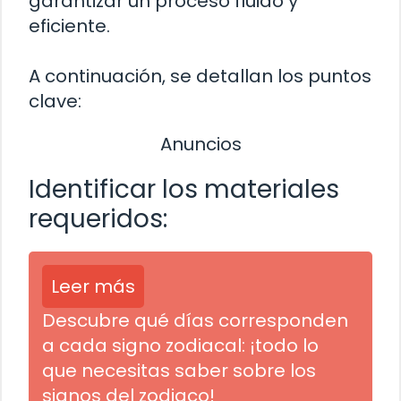
garantizar un proceso fluido y
eficiente.
A continuación, se detallan los puntos
clave:
Anuncios
Identificar los materiales
requeridos:
Leer más
Descubre qué días corresponden
a cada signo zodiacal: ¡todo lo
que necesitas saber sobre los
signos del zodiaco!