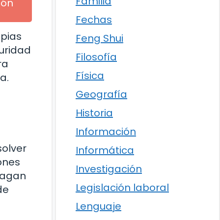
Familia
ión
Fechas
opias
Feng Shui
uridad
Filosofía
ra
Física
a.
Geografía
Historia
Información
olver
Informática
iones
Investigación
fagan
Legislación laboral
de
Lenguaje