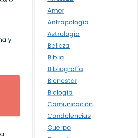
os o
Amor
Antropología
Astrología
na y
Belleza
Biblia
Bibliografía
Bienestar
Biología
Comunicación
Condolencias
Cuerpo
la